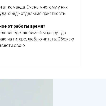
ьтат команда. Очень многому у них
да: обед - отдельная приятность.
ное от работы время?
велосипеде: любимый маршрут до
раю на гитаре, люблю читать. Обожаю
авести свою.