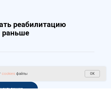
ать реабилитацию
 раньше
т
cookies
файлы
OK
онсультацию
 даете
согласие на обработку персональных данных
в
ьным законом от 27.07.2006 г. № 152-ФЗ «О