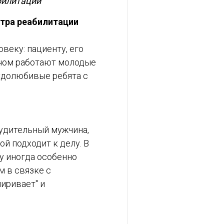
билитации
нтра реабилитации
веку: пациенту, его
овном работают молодые
удолюбивые ребята с
судительный мужчина,
ой подходит к делу. В
у иногда особенно
м в связке с
иривает" и