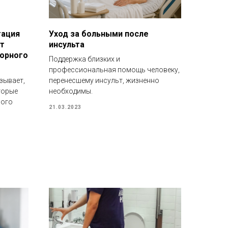
тация
Уход за больными после
от
инсульта
торного
Поддержка близких и
профессиональная помощь человеку,
зывает,
перенесшему инсульт, жизненно
торые
необходимы.
ного
21.03.2023