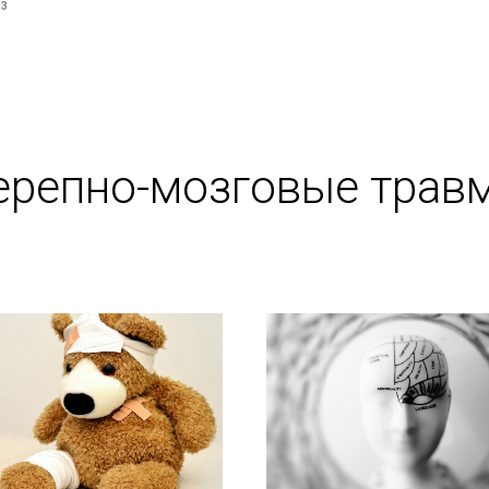
23
ерепно-мозговые трав