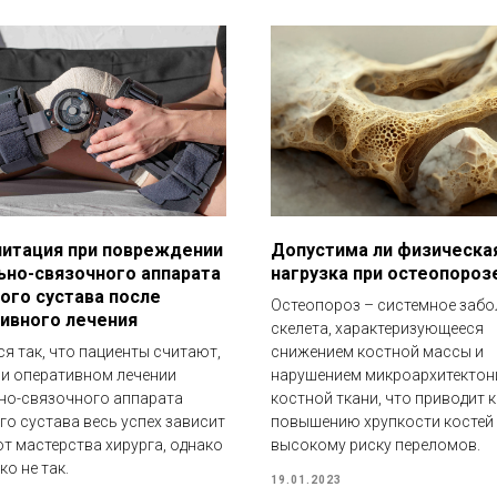
итация при повреждении
Допустима ли физическа
ьно-связочного аппарата
нагрузка при остеопороз
ого сустава после
Остеопороз – системное забо
ивного лечения
скелета, характеризующееся
ся так, что пациенты считают,
снижением костной массы и
ри оперативном лечении
нарушением микроархитектон
но-связочного аппарата
костной ткани, что приводит к
го сустава весь успех зависит
повышению хрупкости костей
от мастерства хирурга, однако
высокому риску переломов.
ко не так.
19.01.2023