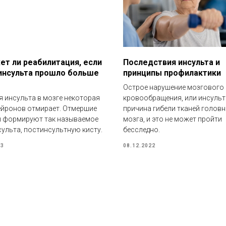
т ли реабилитация, если
Последствия инсульта и
инсульта прошло больше
принципы профилактики
Острое нарушение мозгового
я инсульта в мозге некоторая
кровообращения, или инсульт
ейронов отмирает. Отмершие
причина гибели тканей голов
 формируют так называемое
мозга, и это не может пройти
сульта, постинсультную кисту.
бесследно.
23
08.12.2022