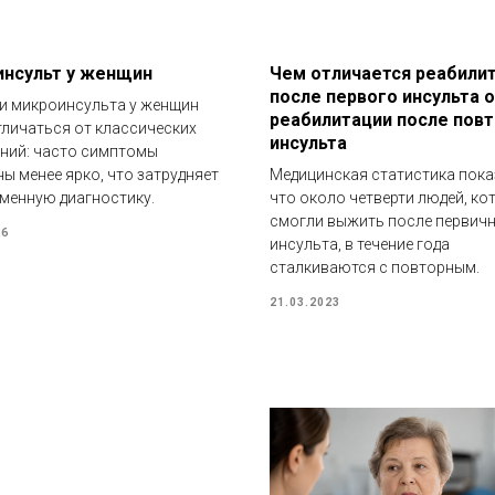
нсульт у женщин
Чем отличается реабили
после первого инсульта 
и микроинсульта у женщин
реабилитации после пов
тличаться от классических
инсульта
ний: часто симптомы
ы менее ярко, что затрудняет
Медицинская статистика пока
менную диагностику.
что около четверти людей, ко
смогли выжить после первич
26
инсульта, в течение года
сталкиваются с повторным.
21.03.2023