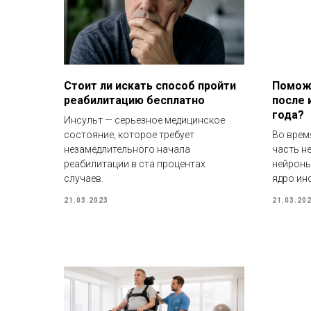
Стоит ли искать способ пройти
Поможе
реабилитацию бесплатно
после 
года?
Инсульт — серьезное медицинское
состояние, которое требует
Во врем
незамедлительного начала
часть н
реабилитации в ста процентах
нейроны
случаев.
ядро ин
21.03.2023
21.03.20