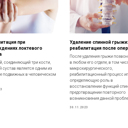
итация при
Удаление спинной грыжи
дениях локтевого
реабилитация после опе
а
После удаления грыжи позво
, соединяющий три кости,
в любом его отделе, в том чис
й сустав является одним из
микрохирургического,
е подвижных в человеческом
реабилитационный процесс и
определяющую роль в
восстановлении функций спи
23
предотвращении повторного
возникновения данной пробл
30.11.2023