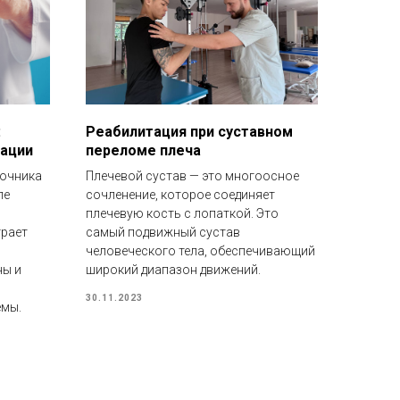
:
Реабилитация при суставном
рации
переломе плеча
ночника
Плечевой сустав — это многоосное
ле
сочленение, которое соединяет
плечевую кость с лопаткой. Это
грает
самый подвижный сустав
человеческого тела, обеспечивающий
ны и
широкий диапазон движений.
30.11.2023
емы.