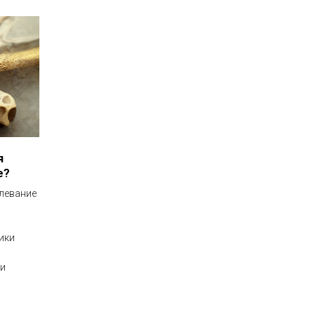
я
е?
левание
ики
 и