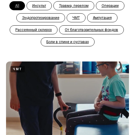
All
Инсульт
Травма, перелом
Операции
Эндопротезирование
ЧМТ
Ампутация
Рассеянный склероз
От благотворительных фондов
Боли в спине и суставах
ЧМТ