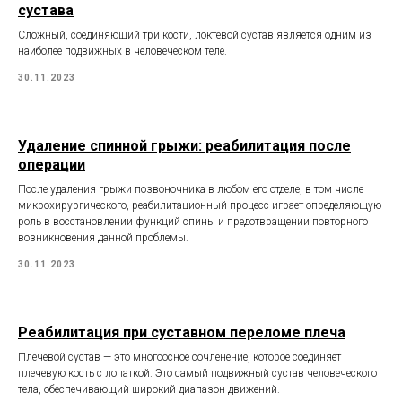
сустава
Сложный, соединяющий три кости, локтевой сустав является одним из
наиболее подвижных в человеческом теле.
30.11.2023
Удаление спинной грыжи: реабилитация после
операции
После удаления грыжи позвоночника в любом его отделе, в том числе
микрохирургического, реабилитационный процесс играет определяющую
роль в восстановлении функций спины и предотвращении повторного
возникновения данной проблемы.
30.11.2023
Реабилитация при суставном переломе плеча
Плечевой сустав — это многоосное сочленение, которое соединяет
плечевую кость с лопаткой. Это самый подвижный сустав человеческого
тела, обеспечивающий широкий диапазон движений.