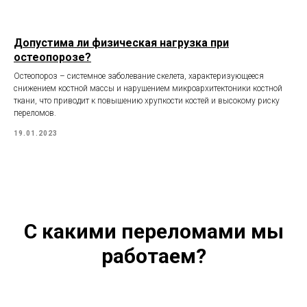
Допустима ли физическая нагрузка при
остеопорозе?
Остеопороз – системное заболевание скелета, характеризующееся
снижением костной массы и нарушением микроархитектоники костной
ткани, что приводит к повышению хрупкости костей и высокому риску
переломов.
19.01.2023
С какими переломами мы
работаем?