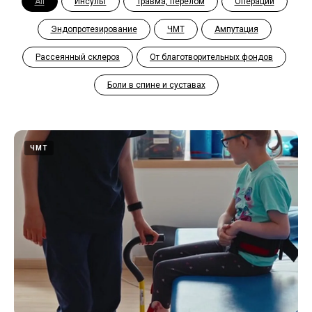
All
Инсульт
Травма, перелом
Операции
Эндопротезирование
ЧМТ
Ампутация
Рассеянный склероз
От благотворительных фондов
Боли в спине и суставах
ЧМТ