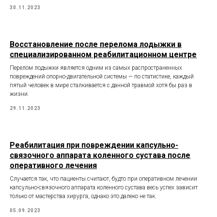
30.11.2023
Восстановление после перелома лодыжки в
специализированном реабилитационном центре
Перелом лодыжки является одним из самых распространенных
повреждений опорно-двигательной системы — по статистике, каждый
пятый человек в мире сталкивается с данной травмой хотя бы раз в
жизни.
29.11.2023
Реабилитация при повреждении капсульно-
связочного аппарата коленного сустава после
оперативного лечения
Случается так, что пациенты считают, будто при оперативном лечении
капсульно-связочного аппарата коленного сустава весь успех зависит
только от мастерства хирурга, однако это далеко не так.
05.09.2023