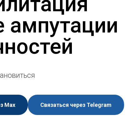
илитация
е ампутации
чностей
ановиться
ез Мах
Связаться через Telegram