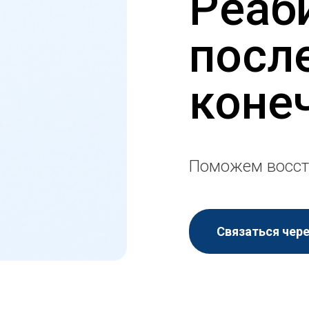
Реаб
посл
коне
Поможем восст
Связаться чер