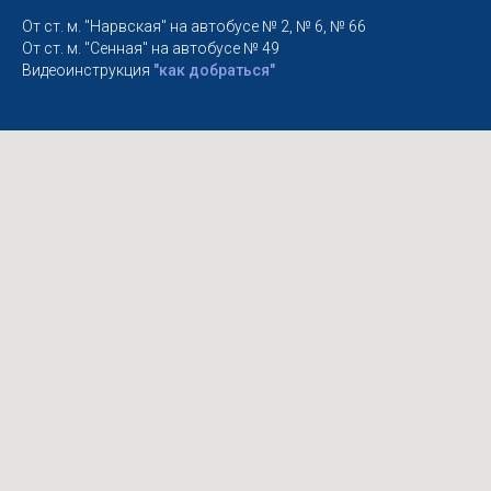
От ст. м. "Нарвская" на автобусе № 2, № 6, № 66
От ст. м. "Сенная" на автобусе № 49
Видеоинструкция
"как добраться"