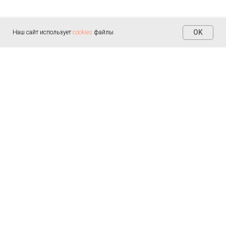
OK
Наш сайт использует
cookies
файлы
Контакты
+7 (812) 655-30-20
info@arealmed.ru
ул. Курляндская д. 35
Написать в Max
Пн-Пт — 9:00-21:00
Сб-Вс — 9:00-21:00