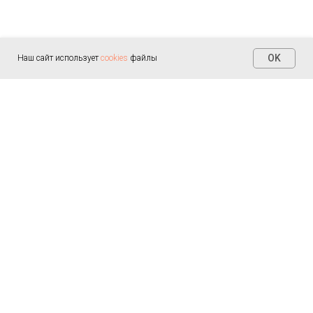
OK
Наш сайт использует
cookies
файлы
Контакты
+7 (812) 655-30-20
info@arealmed.ru
ул. Курляндская д. 35
Написать в Max
Пн-Пт — 9:00-21:00