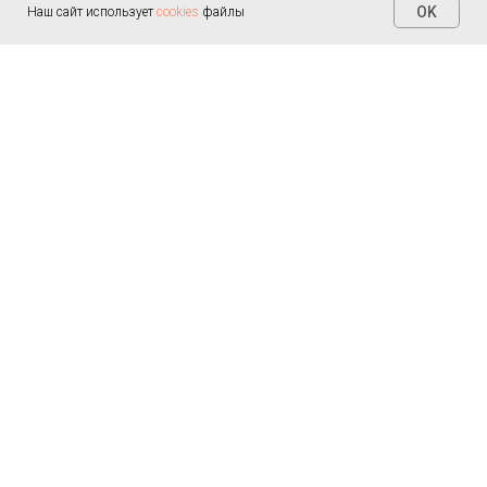
OK
Наш сайт использует
cookies
файлы
Реабилитация
После инсульта
После эндопротезирования
После операций
Правила конфиденциальности
и
После спинальной травмы
обработки персональных данных