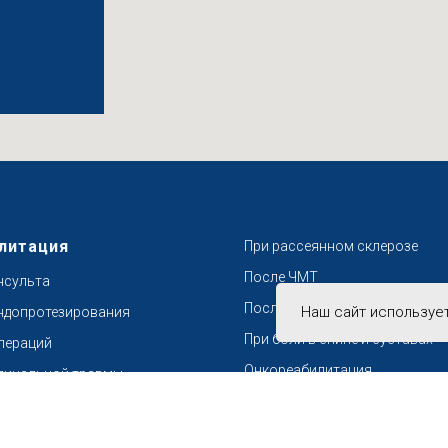
литация
При рассеянном склерозе
После ЧМТ
нсульта
После переломов
Наш сайт используе
ндопротезирования
При боли в спине и суставах
пераций
Онкореабилитация
пинальной травмы