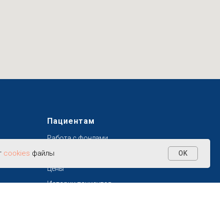
Пациентам
Работа с фондами
т
cookies
файлы
Фотогалерея
OK
Цены
Истории пациентов