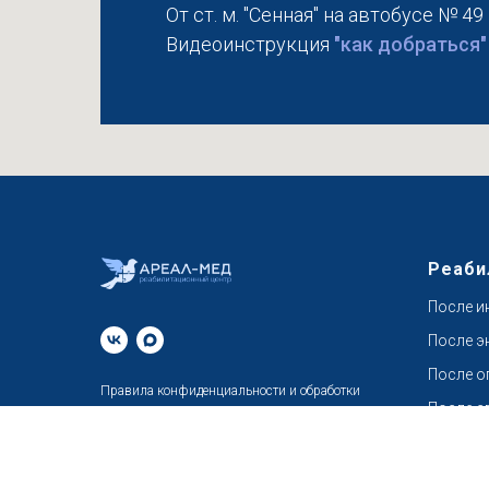
От ст. м. "Сенная" на автобусе № 49
Видеоинструкция
"как добраться"
Реаби
После и
После э
После о
Правила конфиденциальности
и обработки
После с
персональных данных