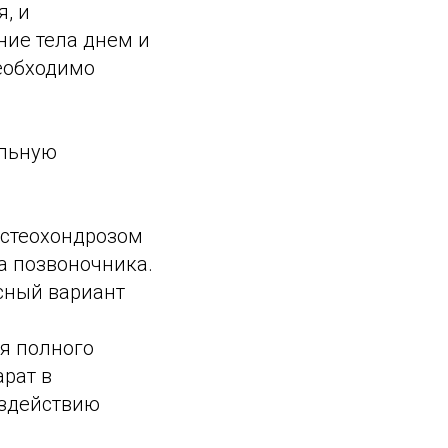
, и
ние тела днем и
еобходимо
ильную
остеохондрозом
а позвоночника.
сный вариант
ся полного
рат в
оздействию