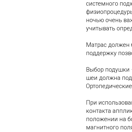
системного подх
физиопроцедуры
ночью очень ва
учитывать опре
Матрас должен 
поддержку позв
Выбор подушки 
шеи должна под
Ортопедические
При использова
контакта аппли
положении на б
магнитного пол