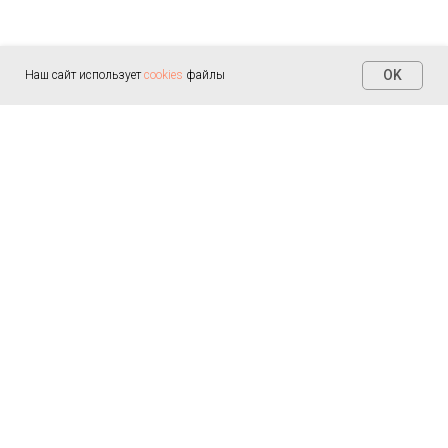
OK
Наш сайт использует
cookies
файлы
Контакты
+7 (812) 655-30-20
info@arealmed.ru
ул. Курляндская д. 35
Написать в Max
Пн-Пт — 9:00-21:00