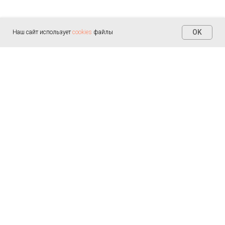
OK
Наш сайт использует
cookies
файлы
Контакты
+7 (812) 655-30-20
info@arealmed.ru
ул. Курляндская д. 35
Написать в Max
Пн-Пт — 9:00-21:00
Сб-Вс — 9:00-21:00