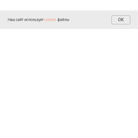
OK
Наш сайт использует
cookies
файлы
Контакты
+7 (812) 655-30-20
info@arealmed.ru
ул. Курляндская д. 35
Написать в Max
Пн-Пт — 9:00-21:00
Сб-Вс — 9:00-21:00