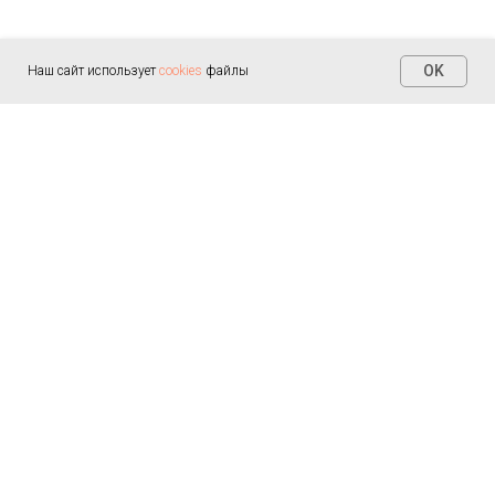
OK
Наш сайт использует
cookies
файлы
Контакты
+7 (812) 655-30-20
info@arealmed.ru
ул. Курляндская д. 35
Написать в Max
Пн-Пт — 9:00-21:00
Сб-Вс — 9:00-21:00