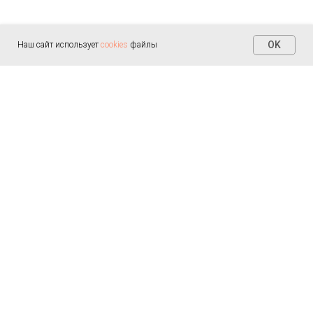
OK
Наш сайт использует
cookies
файлы
Контакты
+7 (812) 655-30-20
info@arealmed.ru
ул. Курляндская д. 35
Написать в Max
Пн-Пт — 9:00-21:00
Сб-Вс — 9:00-21:00