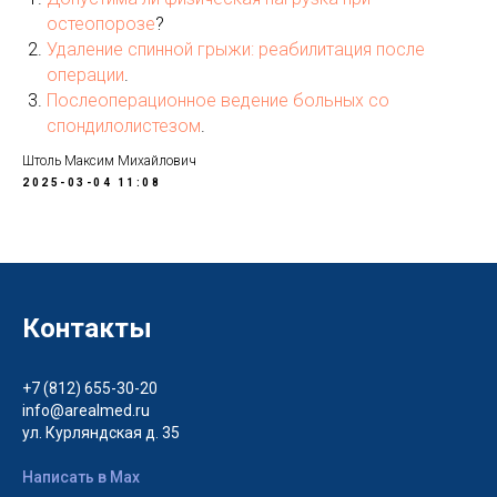
остеопорозе
?
Удаление спинной грыжи: реабилитация после
операции
.
Послеоперационное ведение больных со
спондилолистезом
.
Штоль Максим Михайлович
2025-03-04 11:08
Контакты
+7 (812) 655-30-20
info@arealmed.ru
ул. Курляндская д. 35
Написать в Max