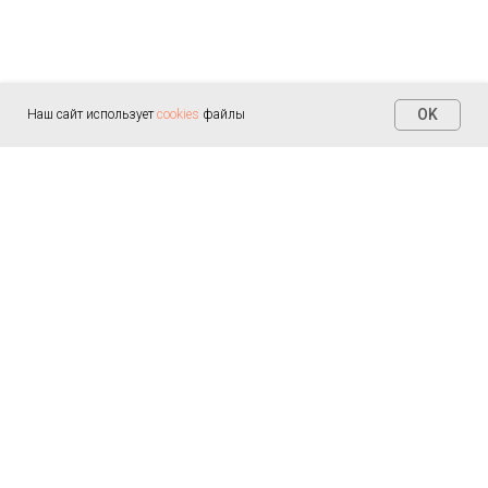
OK
Наш сайт использует
cookies
файлы
Контакты
+7 (812) 655-30-20
info@arealmed.ru
ул. Курляндская д. 35
Написать в Max