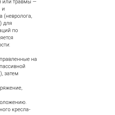
и или травмы —
 и
 (невролога,
) для
аций по
яется
сти:
правленные на
 пассивной
, затем
ряжение,
положению.
ного кресла-