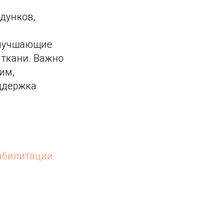
дунков,
улучшающие
ткани. Важно
им,
ддержка
еабилитации