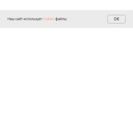
OK
Наш сайт использует
cookies
файлы
Контакты
+7 (812) 655-30-20
info@arealmed.ru
ул. Курляндская д. 35
Написать в Max
Пн-Пт — 9:00-21:00
Сб-Вс — 9:00-21:00