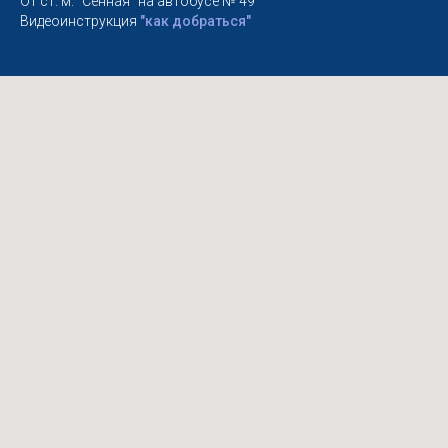
От ст. м. "Сенная" на автобусе № 49
Видеоинструкция
"как добраться"