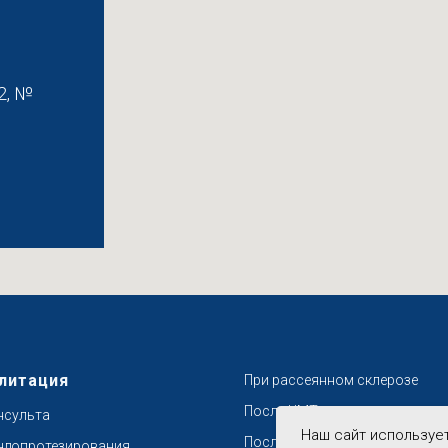
2, №
литация
При рассеянном склерозе
После ЧМТ
нсульта
Наш сайт используе
После переломов
ндопротезирования