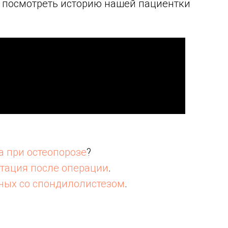
 посмотреть историю нашей пациентки
а при остеопорозе
?
тация после операции
.
ных со спондилолистезом
.