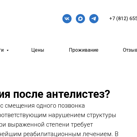
+7 (812) 65
ги
Цены
Проживание
Отзы
ия после антелистез?
сс смещения одного позвонка
соответствующим нарушением структуры
при выраженной степени требует
ьнейшим реабилитационным лечением. В