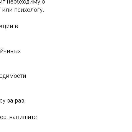
чит необходимую
 или психологу.
ации в
ойчивых
ходимости
су за раз.
ер, напишите