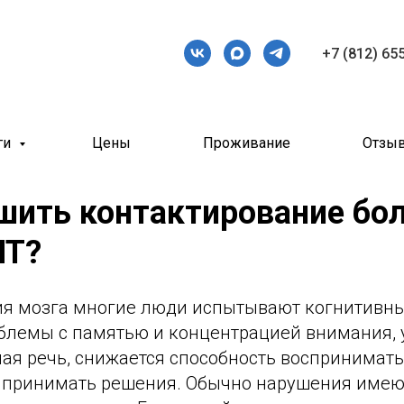
+7 (812) 65
ги
Цены
Проживание
Отзы
шить контактирование бо
МТ?
ия мозга многие люди испытывают когнитивны
блемы с памятью и концентрацией внимания, 
ная речь, снижается способность воспринимат
 принимать решения. Обычно нарушения име