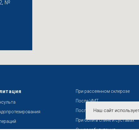
2, №
литация
При рассеянном склерозе
После ЧМТ
нсульта
Наш сайт используе
После переломов
ндопротезирования
При боли в спине и суставах
пераций
Онкореабилитация
пинальной травмы