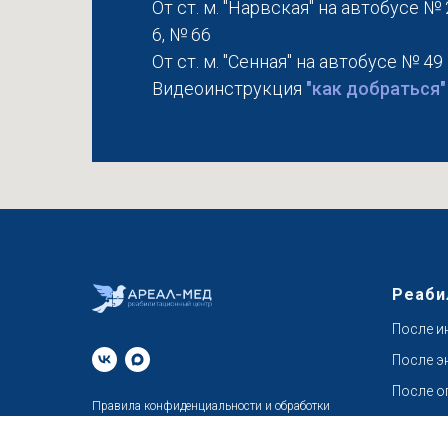
От ст. м. "Нарвская" на автобусе № 
6, № 66
От ст. м. "Сенная" на автобусе № 49
Видеоинструкция
"как добраться"
Реаби
После и
После э
После о
Правила конфиденциальности
и обработки
После с
персональных данных