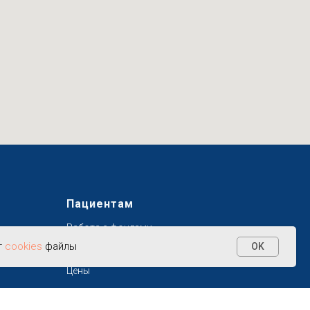
Пациентам
Работа с фондами
т
cookies
файлы
OK
Фотогалерея
Цены
Истории пациентов