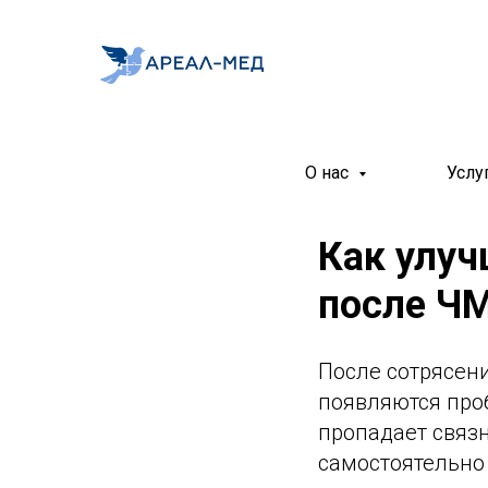
О нас
Услу
Как улуч
после Ч
После сотрясен
появляются про
пропадает связ
самостоятельно