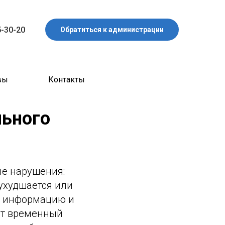
5-30-20
Обратиться к администрации
вы
Контакты
льного
е нарушения:
ухудшается или
ь информацию и
ют временный