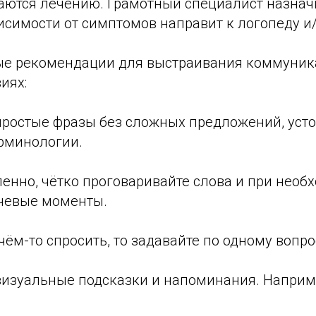
даются лечению. Грамотный специалист назна
исимости от симптомов направит к логопеду и/
вые рекомендации для выстраивания коммуник
иях:
 простые фразы без сложных предложений, уст
рминологии.
ленно, чётко проговаривайте слова и при необ
чевые моменты.
 чём-то спросить, то задавайте по одному вопро
 визуальные подсказки и напоминания. Наприм