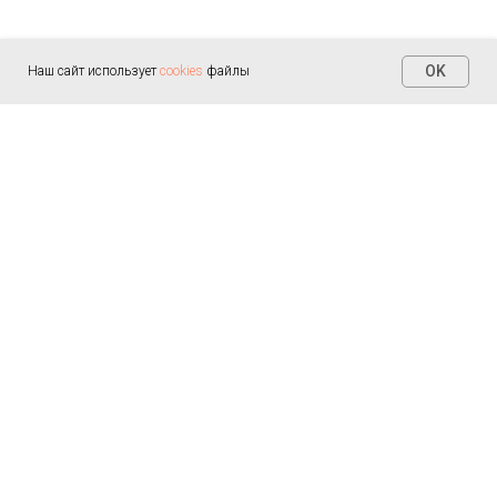
OK
Наш сайт использует
cookies
файлы
Контакты
+7 (812) 655-30-20
info@arealmed.ru
ул. Курляндская д. 35
Написать в Max
Пн-Пт — 9:00-21:00
Сб-Вс — 9:00-21:00