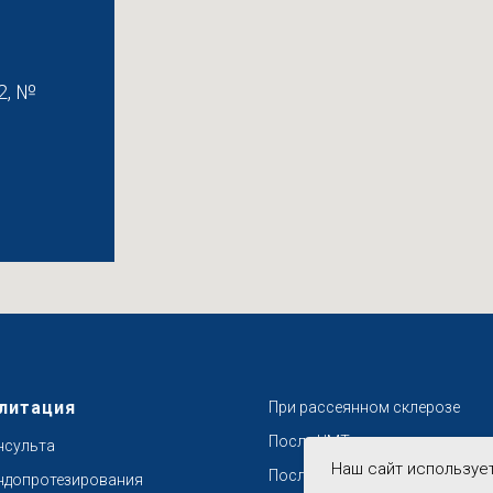
2, №
литация
При рассеянном склерозе
После ЧМТ
нсульта
Наш сайт используе
После переломов
ндопротезирования