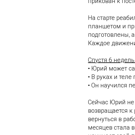
прикован к пост
На старте реаби
планшетом и пр
подготовлены, а
Каждое движени
Спустя 6 недель
• Юрий может са
• В руках и тел
• Он научился п
Сейчас Юрий не 
возвращается к 
вернуться в раб
месяцев стала в