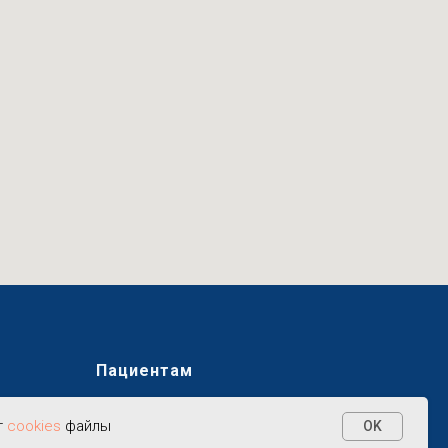
Пациентам
Работа с фондами
т
cookies
файлы
OK
Фотогалерея