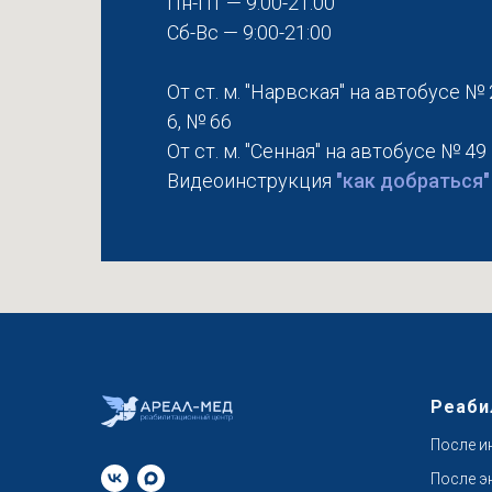
Пн-Пт — 9:00-21:00
Сб-Вс — 9:00-21:00
От ст. м. "Нарвская" на автобусе № 
6, № 66
От ст. м. "Сенная" на автобусе № 49
Видеоинструкция
"как добраться"
Реаби
После и
После э