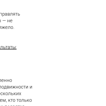
управлять
 — не
яжело.
льтаты:
пенно
 подвижности и
ескольких
ем, кто только