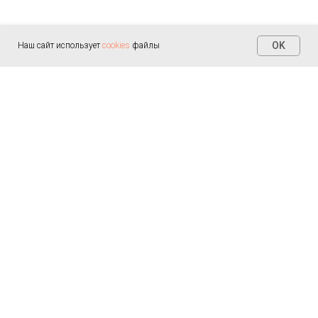
OK
Наш сайт использует
cookies
файлы
Контакты
+7 (812) 655-30-20
info@arealmed.ru
ул. Курляндская д. 35
Написать в Max
Пн-Пт — 9:00-21:00
Сб-Вс — 9:00-21:00