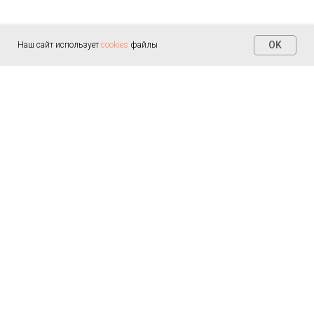
OK
Наш сайт использует
cookies
файлы
Контакты
+7 (812) 655-30-20
info@arealmed.ru
ул. Курляндская д. 35
Написать в Max
Пн-Пт — 9:00-21:00
Сб-Вс — 9:00-21:00