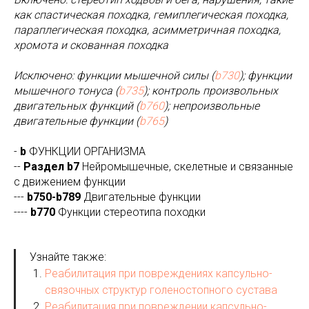
как спастическая походка, гемиплегическая походка,
параплегическая походка, асимметричная походка,
хромота и скованная походка
Исключено: функции мышечной силы (
b730
); функции
мышечного тонуса (
b735
); контроль произвольных
двигательных функций (
b760
); непроизвольные
двигательные функции (
b765
)
-
b
ФУНКЦИИ ОРГАНИЗМА
--
Раздел b7
Нейромышечные, скелетные и связанные
с движением функции
---
b750-b789
Двигательные функции
----
b770
Функции стереотипа походки
Узнайте также:
Реабилитация при повреждениях капсульно-
связочных структур голеностопного сустава
Реабилитация при повреждении капсульно-