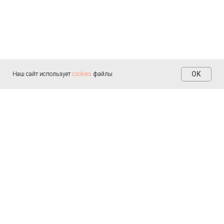
OK
Наш сайт использует
cookies
файлы
Контакты
+7 (812) 655-30-20
info@arealmed.ru
ул. Курляндская д. 35