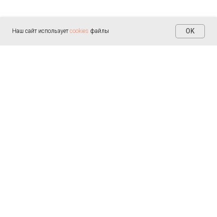
OK
Наш сайт использует
cookies
файлы
Контакты
+7 (812) 655-30-20
info@arealmed.ru
ул. Курляндская д. 35
Написать в Max
Пн-Пт — 9:00-21:00
Сб-Вс — 9:00-21:00