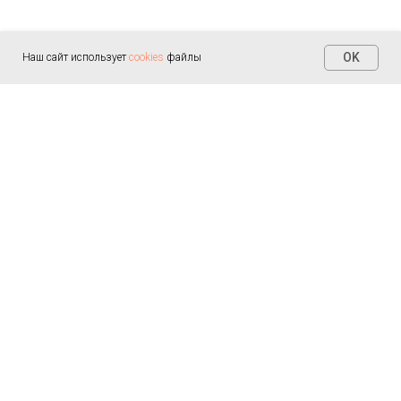
OK
Наш сайт использует
cookies
файлы
Контакты
+7 (812) 655-30-20
info@arealmed.ru
ул. Курляндская д. 35
Написать в Max
Пн-Пт — 9:00-21:00
Сб-Вс — 9:00-21:00