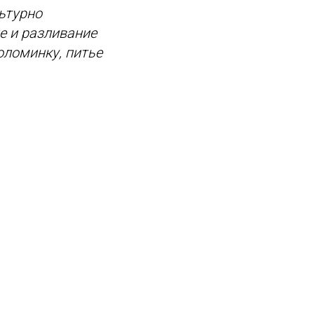
льтурно
е и разливание
оломинку, питье