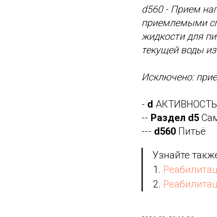
d560 - Прием нап
приемлемыми сп
жидкости для пи
текущей воды из
Исключено: прие
-
d
АКТИВНОСТЬ
--
Раздел d5
Сам
---
d560
Питьё
Узнайте также
Реабилитац
Реабилитац