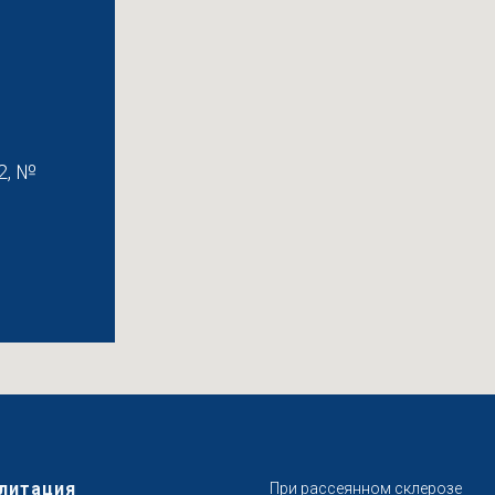
2, №
литация
При рассеянном склерозе