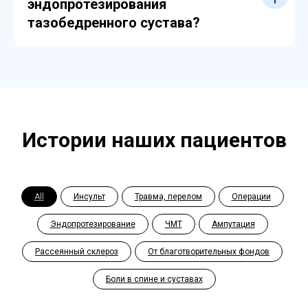
эндопротезирования
тазобедренного сустава?
Истории наших пациентов
All
Инсульт
Травма, перелом
Операции
Эндопротезирование
ЧМТ
Ампутация
Рассеянный склероз
От благотворительных фондов
Боли в спине и суставах