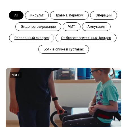
All
Инсульт
Травма, перелом
Операции
Эндопротезирование
ЧМТ
Ампутация
Рассеянный склероз
От благотворительных фондов
Боли в спине и суставах
ЧМТ