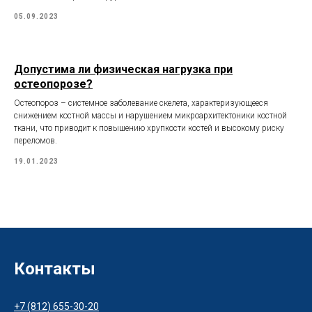
05.09.2023
Допустима ли физическая нагрузка при
остеопорозе?
Остеопороз – системное заболевание скелета, характеризующееся
снижением костной массы и нарушением микроархитектоники костной
ткани, что приводит к повышению хрупкости костей и высокому риску
переломов.
19.01.2023
Контакты
+7 (812) 655-30-20