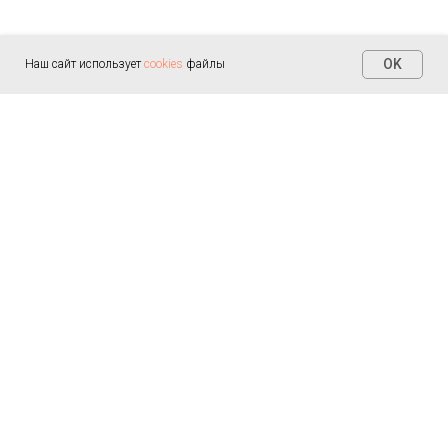
OK
Наш сайт использует
cookies
файлы
Контакты
+7 (812) 655-30-20
info@arealmed.ru
ул. Курляндская д. 35
Написать в Max
Пн-Пт — 9:00-21:00
Сб-Вс — 9:00-21:00