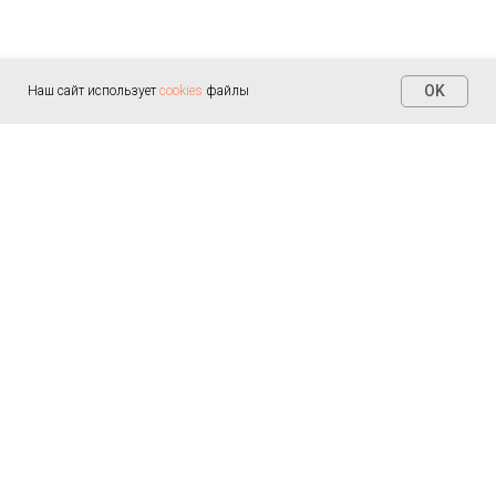
OK
Наш сайт использует
cookies
файлы
Контакты
+7 (812) 655-30-20
info@arealmed.ru
ул. Курляндская д. 35
Написать в Max
Пн-Пт — 9:00-21:00