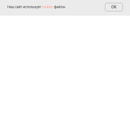
OK
Наш сайт использует
cookies
файлы
Реабилитация
После инсульта
После эндопротезирования
После операций
Правила конфиденциальности
и
После спинальной травмы