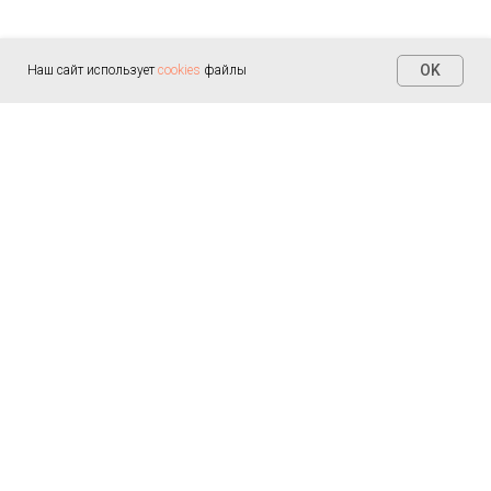
OK
Наш сайт использует
cookies
файлы
Контакты
+7 (812) 655-30-20
info@arealmed.ru
ул. Курляндская д. 35
Написать в Max
Пн-Пт — 9:00-21:00
Сб-Вс — 9:00-21:00