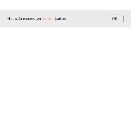
OK
Наш сайт использует
cookies
файлы
Контакты
+7 (812) 655-30-20
info@arealmed.ru
ул. Курляндская д. 35
Написать в Max
Пн-Пт — 9:00-21:00
Сб-Вс — 9:00-21:00