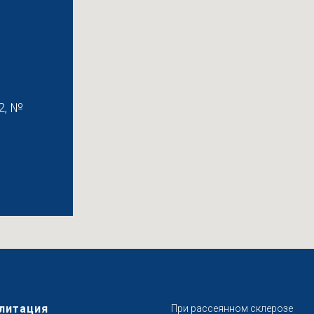
2, №
литация
При рассеянном склерозе