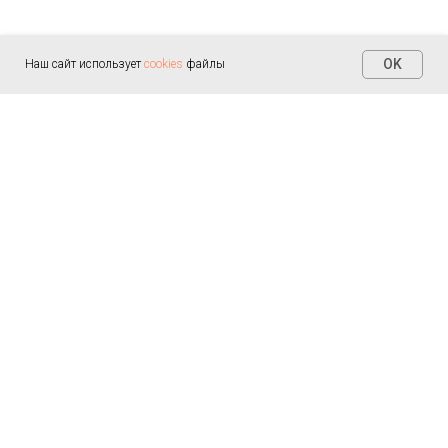
OK
Наш сайт использует
cookies
файлы
Контакты
+7 (812) 655-30-20
info@arealmed.ru
ул. Курляндская д. 35
Написать в Max
Пн-Пт — 9:00-21:00
Сб-Вс — 9:00-21:00