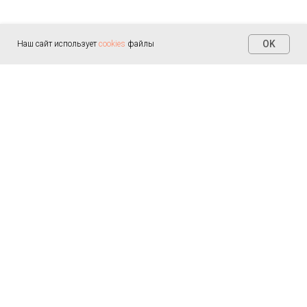
OK
Наш сайт использует
cookies
файлы
Контакты
+7 (812) 655-30-20
info@arealmed.ru
ул. Курляндская д. 35
Написать в Max
Пн-Пт — 9:00-21:00
Сб-Вс — 9:00-21:00