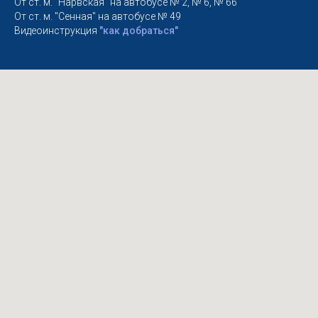
От ст. м. "Нарвская" на автобусе № 2, № 6, № 66
От ст. м. "Сенная" на автобусе № 49
Видеоинструкция
"как добраться"