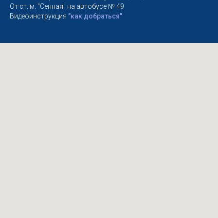
От ст. м. "Сенная" на автобусе № 49
Видеоинструкция
"как добраться"