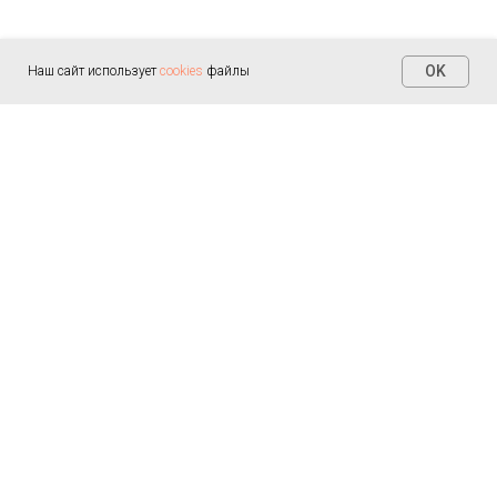
OK
Наш сайт использует
cookies
файлы
Контакты
+7 (812) 655-30-20
info@arealmed.ru
ул. Курляндская д. 35
Написать в Max
Пн-Пт — 9:00-21:00
Сб-Вс — 9:00-21:00