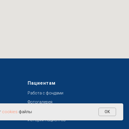
Пациентам
Работа с фондами
Фотогалерея
Цены
т
cookies
файлы
OK
Истории пациентов