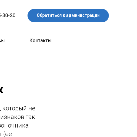
5-30-20
Обратиться к администрации
вы
Контакты
к
, который не
ризнаков так
воночника
 (ее