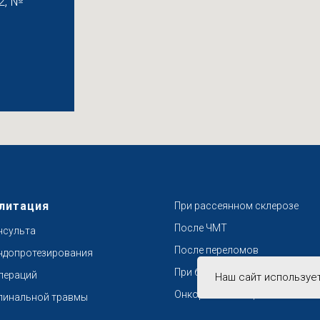
2, №
литация
При рассеянном склерозе
После ЧМТ
нсульта
После переломов
ндопротезирования
При боли в спине и суставах
пераций
Наш сайт используе
Онкореабилитация
пинальной травмы