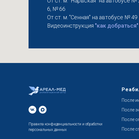
От ст. м. "Нарвская" на автобусе № 
6, № 66
От ст. м. "Сенная" на автобусе № 49
Видеоинструкция
"как добраться"
Реаби
После и
После э
После о
Правила конфиденциальности
и обработки
После с
персональных данных