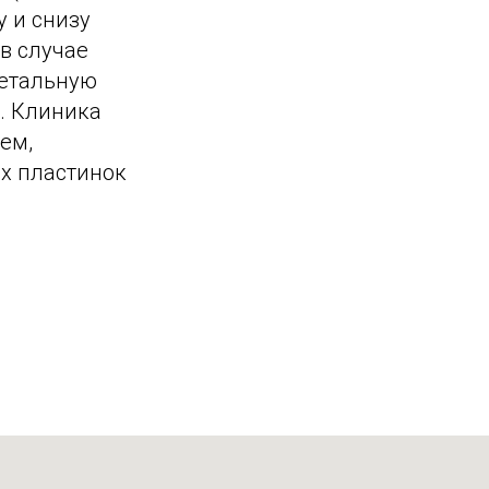
у и снизу
в случае
детальную
. Клиника
ем,
х пластинок