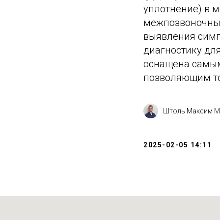
уплотнение) в м
межпозвоночных
выявления симп
диагностику дл
оснащена самым
позволяющим то
Штоль Максим М
2025-02-05 14:11