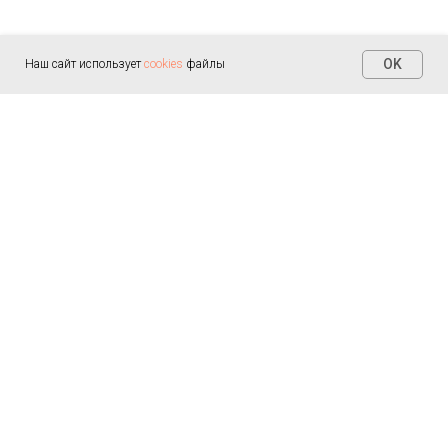
OK
Наш сайт использует
cookies
файлы
Контакты
+7 (812) 655-30-20
info@arealmed.ru
ул. Курляндская д. 35
Написать в Max
Пн-Пт — 9:00-21:00
Сб-Вс — 9:00-21:00