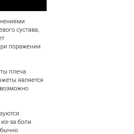
енениями
вого сустава,
ет
при поражении
ты плеча
нжеты является
евозможно
изуются
из-за боли.
обычно