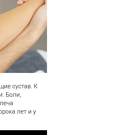
ие сустав. К
. Боли,
плеча
орока лет и у