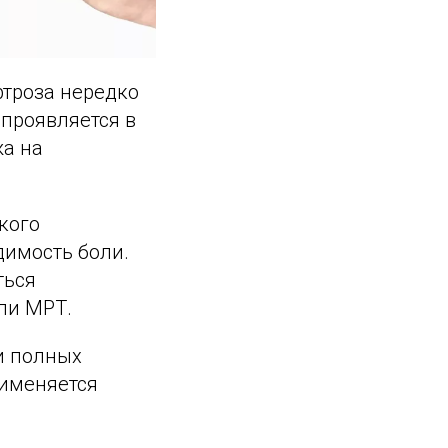
ртроза нередко
проявляется в
жа на
кого
димость боли.
ться
ли МРТ.
и полных
рименяется