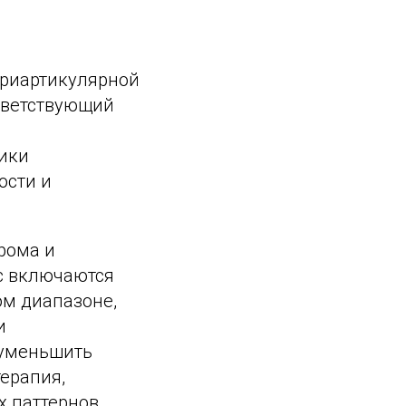
ериартикулярной
ответствующий
ики
ости и
рома и
с включаются
м диапазоне,
и
 уменьшить
ерапия,
 паттернов,