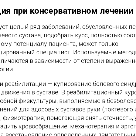
ия при консервативном лечении
вует целый ряд заболеваний, обусловленных п
евого сустава, подобрать курс, полностью со
ому потенциалу пациента, может только
цированный специалист. Используемые метод
зличаются в зависимости от степени выраженн
огии.
и реабилитации — купирование болевого синд
 движения в суставе. В реабилитационный кур
ебной физкультуры, выполняемые в безболево
ений для здоровых суставов руки (локтевого 
, физиотерапия, помогающая снять отечность,
адить кровообращение, механотерапия и эргот
а восстановление определенных двигательных