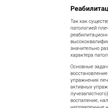
Реабилитац
Так как сущест
патологией плеч
реабилитационн
высококвалифи
значительно ра
характера патол
Основные задач
восстановление
упражнения леч
активных упражн
лучезапястного)
воспаление, нал
направленные н