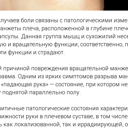
случаев боли связаны с патологическими изм
анжеты плеча, расположенной в глубине плече
капсулы. Данная группа мышц и сухожилий нес
ю и вращательную функции, соответственно, 
ти функции и страдают.
й причиной повреждения вращательной манже
травма. Одним из ярких симптомов разрыва ма
 «падающая рука» — состояние, при котором н
у поднятой параллельно полу.
ритичные патологические состояния характер
жности руки в плечевом суставе, в том числе 
ь как локализованной, так и иррадиирующей, 