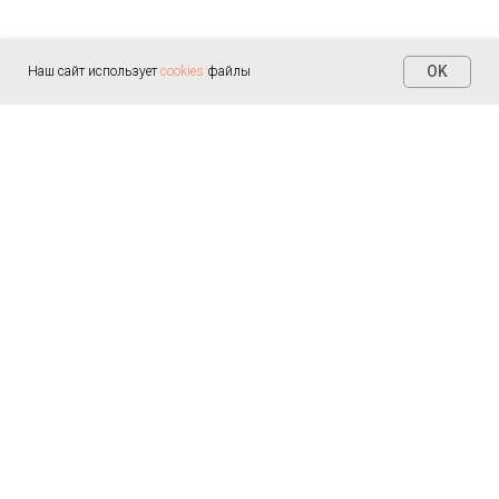
OK
Наш сайт использует
cookies
файлы
Контакты
+7 (812) 655-30-20
info@arealmed.ru
ул. Курляндская д. 35
Написать в Max
Пн-Пт — 9:00-21:00
Сб-Вс — 9:00-21:00