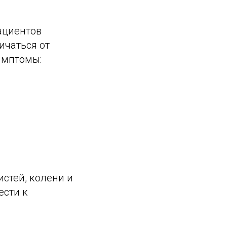
ациентов
ичаться от
имптомы:
стей, колени и
ести к