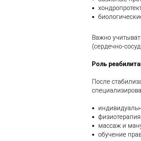
хондропротек
биологически
Важно учитыват
(сердечно-сосу
Роль реабилита
После стабилиз
специализирова
индивидуальн
физиотерапия 
массаж и ман
обучение прав