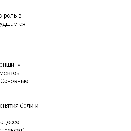
ю роль в
худшается
женщин»
аментов
. Основные
снятия боли и
оцессе
отрексат)