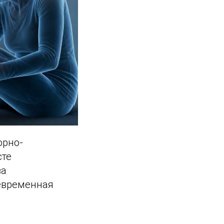
орно-
сте
за
оевременная