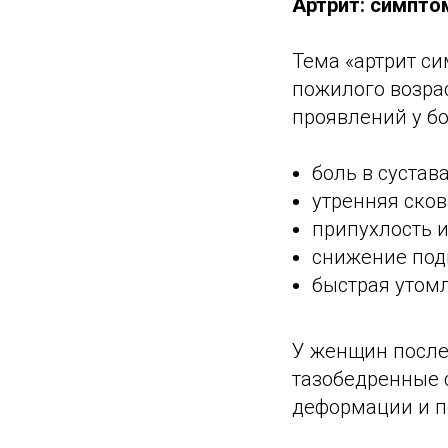
Артрит: симпто
Тема «артрит с
пожилого возрас
проявлений у б
боль в суста
утренняя сков
припухлость и
снижение под
быстрая утом
У женщин после 
тазобедренные 
деформации и п