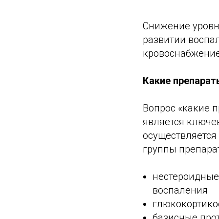
Снижение уровня
развитии воспал
кровоснабжение 
Какие препарат
Вопрос «какие 
является ключе
осуществляется
группы препарат
нестероидные
воспаления
глюкокортико
базисные про