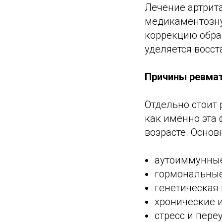
Лечение артрит
медикаментозну
коррекцию обра
уделяется восс
Причины ревмат
Отдельно стоит 
как именно эта
возрасте. Основ
аутоиммунные
гормональные
генетическая
хронические 
стресс и пер