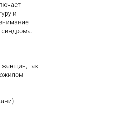
ключает
уру и
 внимание
 синдрома.
 женщин, так
 пожилом
кани)