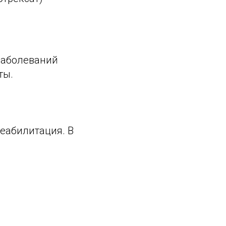
заболеваний
ты.
реабилитация. В