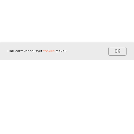
OK
Наш сайт использует
cookies
файлы
Контакты
+7 (812) 655-30-20
info@arealmed.ru